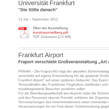
Universität Frankfurt
"Die Stille danach"
13.Juli – September 2012
Über die Ausstellung
kunstraumriedberg.pdf
PDF-Dokument [2.5 MB]
Frankfurt Airport
Fraport verschiebt Großveranstaltung „Art
FRA/AH – Die Fraport AG trägt der aktuellen Sicherheitsl
verschiebt auf eigene Entscheidung hin die geplante Groß
Frankfurt Airport“ auf einen späteren Zeitpunkt. Das Even
Terminalhallen des Frankfurter Flughafens stattfinden un
musikbegeisterte Besucher anziehen sollen.
Für die Betreibergesellschaft des Airports habe die Sicher
und des Personals oberste Priorität, erklärten die Organisa
Terrorwarnungen des Innenministeriums seien momentan n
Voraussetzungen für ein Fest dieser Größenordnung gege