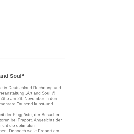
 and Soul“
age in Deutschland Rechnung und
veranstaltung „Art and Soul @
t hätte am 28. November in den
d mehrere Tausend kunst-und
heit der Fluggäste, der Besucher
toren bei Fraport. Angesichts der
icht die optimalen
ben. Dennoch wolle Fraport am